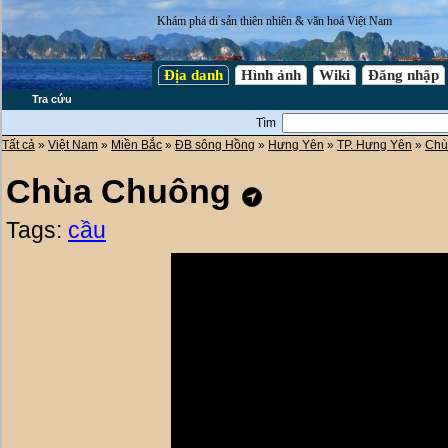
Khám phá di sản thiên nhiên & văn hoá Việt Nam
Địa danh
Hình ảnh
Wiki
Đăng nhập
Tra cứu
Tìm
Tất cả
»
Việt Nam
»
Miền Bắc
»
ĐB sông Hồng
»
Hưng Yên
»
TP. Hưng Yên
»
Chù
Chùa Chuông
Tags:
cầu