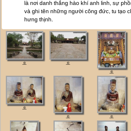
là nơi danh thắng hào khí anh linh, sự ph
và ghi tên những người công đức, tu tạo c
hưng thịnh.
©
©
©
©
©
©