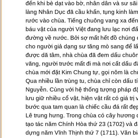
đến khi bè dạt vào bờ, nhân dân và sư sãi
làng Nhân Dục đã cầu khấn, tụng kinh làm
rước vào chùa. Tiếng chuông vang xa đến 
báu vật của người Việt đang lưu lạc nơi đấ
đường về nước. Bởi sợ mất hết đồ chúng
cho người giả dạng sư tăng mò sang để lấ
được dã tâm, nhà chùa đã đem dấu chuôn
vãng, người trước mất đi mà nơi cất dấu đã
chùa mới đặt Kim Chung tự, gọi nôm là c
Qua nhiều lần trùng tu, chùa chỉ còn dấu tíc
Nguyễn. Cùng với hệ thống tượng pháp đ
lưu giữ nhiều cổ vật, hiện vật rất có giá tr
bước qua tam quan là chiếc cầu đá rất đẹp
Lê trung hưng. Trong chùa có cây hương đ
tạo tác năm Chính Hòa thứ 23 (1702) và đặ
dựng năm Vĩnh Thịnh thứ 7 (1711). Văn b