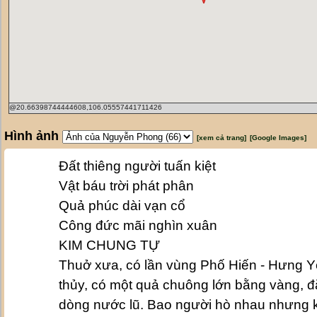
@20.66398744444608,106.05557441711426
Hình ảnh
[xem cả trang]
[Google Images]
Đất thiêng người tuấn kiệt
Vật báu trời phát phân
Quả phúc dài vạn cổ
Công đức mãi nghìn xuân
KIM CHUNG TỰ
Thuở xưa, có lần vùng Phố Hiến - Hưng Yê
thủy, có một quả chuông lớn bằng vàng, đặt
dòng nước lũ. Bao người hò nhau nhưng 