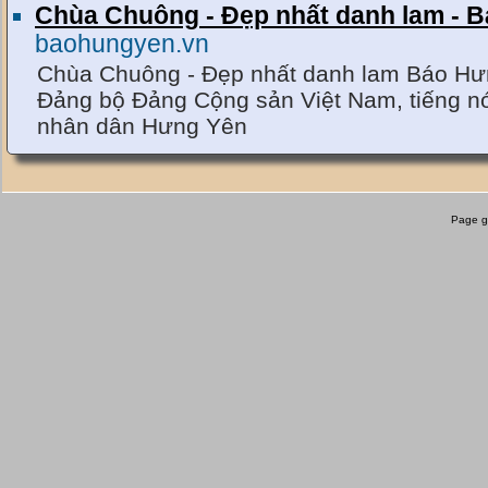
Chùa Chuông - Đẹp nhất danh lam - B
baohungyen.vn
Chùa Chuông - Đẹp nhất danh lam Báo Hưn
Đảng bộ Đảng Cộng sản Việt Nam, tiếng nó
nhân dân Hưng Yên
Chùa Chuông | Đi lễ chùa - tĩnh tâm đ
tinhtam.vn
Chùa Chuông tọa lạc tại địa phận thôn N
Page g
thành phố Hưng Yên.
Chùa Chuông – Wikipedia tiếng Việt
vi.wikipedia.org
Chùa Kim Chung - Cảm nhận Việt Na
www.vncgarden.com
Trang thông tin và chia sẻ về du lịch, văn
bởi Phạm Hoài Nhân và các bạn.
Chùm ảnh: Kiến trúc nghệ thuật những