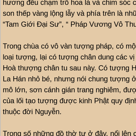
hương đều chạm trổ hoa lá và chim sóc cầ
son thếp vàng lộng lẫy và phía trên là n
“Tam Giới Đại Sư”, “ Pháp Vương Vô Thư
Trong chùa có vô vàn tượng pháp, có một
loại tượng, lại có tượng chân dung các v
Hoà thượng chân tu sau này. Có tượng H
La Hán nhỏ bé, nhưng nói chung tượng ở
mô lớn, sơn cánh gián trang nghiêm, đư
của lối tạo tượng được kinh Phật quy đị
thuộc đời Nguyễn.
Trong số những đồ thờ tự ở đây, nổi lên