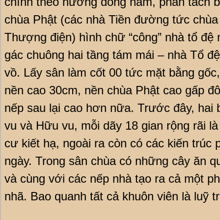
chính theo hướng đông nam, phân tách b
chùa Phật (các nhà Tiền đường tức chùa
Thượng điện) hình chữ “công” nhà tổ đệ 
gác chuông hai tầng tám mái – nhà Tổ đệ 
vồ. Lấy sân làm cốt 00 tức mặt bằng gốc,
nền cao 30cm, nền chùa Phật cao gấp đôi
nếp sau lại cao hơn nữa. Trước đây, hai
vu và Hữu vu, mỗi dãy 18 gian rộng rãi l
cư kiết hạ, ngoài ra còn có các kiến trúc
ngày. Trong sân chùa có những cây ăn qu
và cùng với các nếp nhà tạo ra cả một ph
nhã. Bao quanh tất cả khuôn viên là luỹ t