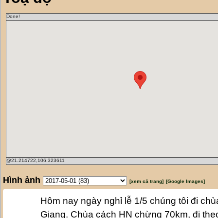
Done!
@21.214722,106.323611
Hình ảnh
[xem cả trang]
[Google Images]
Hôm nay ngày nghỉ lễ 1/5 chúng tôi đi ch
Giang. Chùa cách HN chừng 70km, đi the