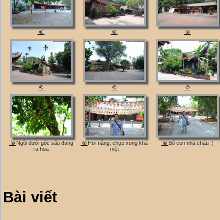
©
©
©
©
©
©
©
Ngồi dưới gốc sấu đang
©
Hơi nắng, chụp xong khá
©
Bố con nhà cháu :)
ra hoa
mệt
Bài viết