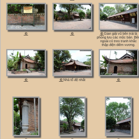
©
©
©
Gian giải vũ bên trái là
phòng lưu các mộc bản. Bê
ngoài có treo tranh khắc
thập điện diêm vương.
©
©
Nhà tổ đệ nhất
©