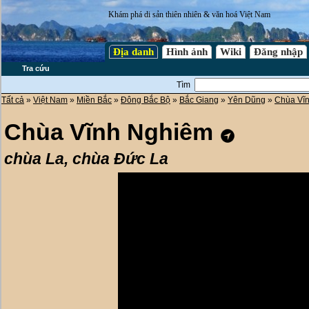
Khám phá di sản thiên nhiên & văn hoá Việt Nam
Địa danh
Hình ảnh
Wiki
Đăng nhập
Tra cứu
Tìm
Tất cả
»
Việt Nam
»
Miền Bắc
»
Đông Bắc Bộ
»
Bắc Giang
»
Yên Dũng
»
Chùa Vĩ
Chùa Vĩnh Nghiêm
chùa La, chùa Đức La