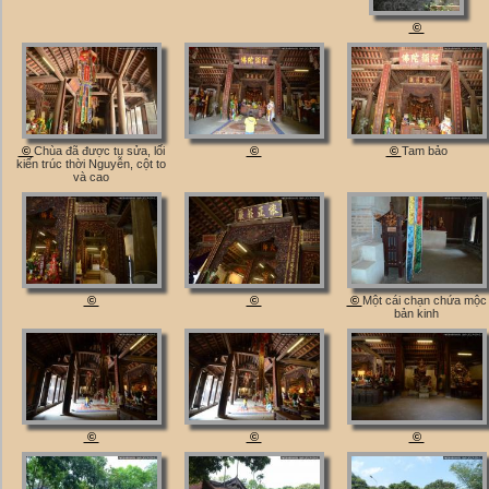
©
©
Chùa đã được tu sửa, lối
©
©
Tam bảo
kiến trúc thời Nguyễn, cột to
và cao
©
©
©
Một cái chạn chứa mộc
bản kinh
©
©
©