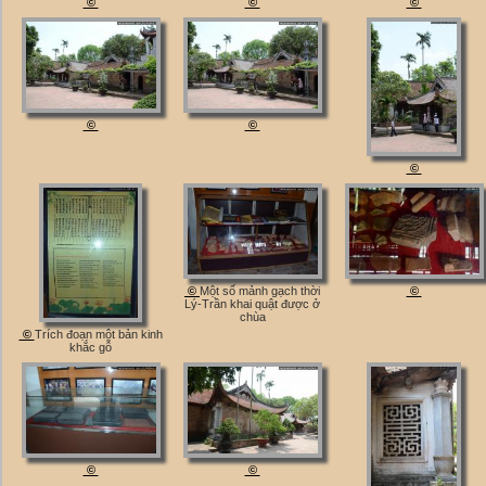
©
©
©
©
©
©
©
Một số mảnh gạch thời
©
Lý-Trần khai quật được ở
chùa
©
Trích đoạn một bản kinh
khắc gỗ
©
©