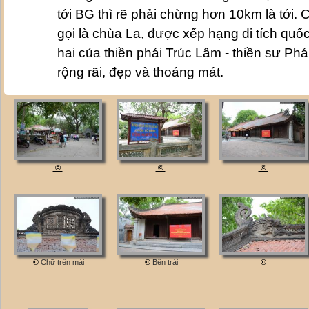
tới BG thì rẽ phải chừng hơn 10km là tới
gọi là chùa La, được xếp hạng di tích quốc 
hai của thiền phái Trúc Lâm - thiền sư Ph
rộng rãi, đẹp và thoáng mát.
©
©
©
©
Chữ trên mái
©
Bên trái
©