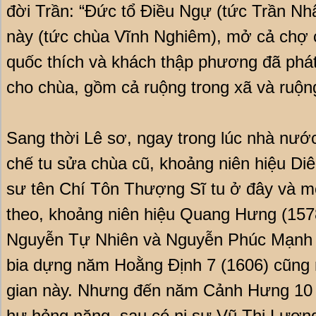
đời Trần: “Ðức tổ Điều Ngự (tức Trần N
này (tức chùa Vĩnh Nghiêm), mở cả chợ 
quốc thích và khách thập phương đã phát
cho chùa, gồm cả ruộng trong xã và ruộn
Sang thời Lê sơ, ngay trong lúc nhà nướ
chế tu sửa chùa cũ, khoảng niên hiệu Di
sư tên Chí Tôn Thượng Sĩ tu ở đây và m
theo, khoảng niên hiệu Quang Hưng (1578
Nguyễn Tự Nhiên và Nguyễn Phúc Mạnh c
bia dựng năm Hoằng Định 7 (1606) cũng n
gian này. Nhưng đến năm Cảnh Hưng 10 
hư hỏng nặng, sau có ni sư Vũ Thị Lương