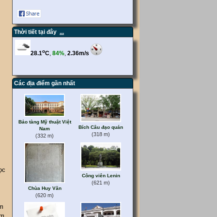
Thời tiết tại đây
...
Các địa điểm gần nhất
Bảo tàng Mỹ thuật Việt
Bích Câu đạo quán
Nam
(318 m)
(332 m)
ọc
Công viên Lenin
(621 m)
Chùa Huy Văn
(620 m)
ăm
am.