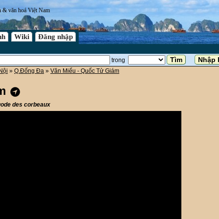
n & văn hoá Việt Nam
nh
Wiki
Đăng nhập
trong
Nội
»
Q.Đống Đa
»
Văn Miếu - Quốc Tử Giám
ám
agode des corbeaux