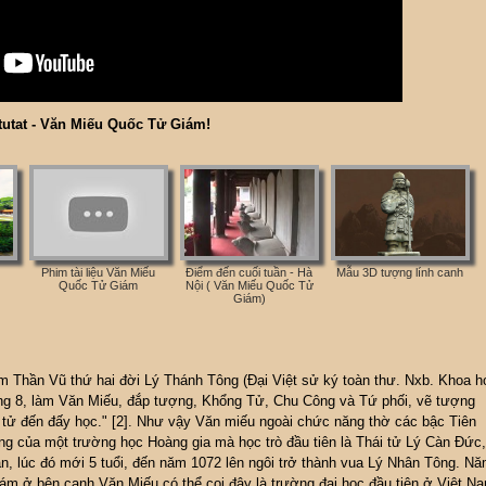
tutat - Văn Miếu Quốc Tử Giám!
Phim tài liệu Văn Miếu
Điểm đến cuối tuần - Hà
Mẫu 3D tượng lính canh
Quốc Tử Giám
Nội ( Văn Miếu Quốc Tử
Giám)
 Thần Vũ thứ hai đời Lý Thánh Tông (Đại Việt sử ký toàn thư. Nxb. Khoa h
tháng 8, làm Văn Miếu, đắp tượng, Khổng Tử, Chu Công và Tứ phối, vẽ tượng
i tử đến đấy học." [2]. Như vậy Văn miếu ngoài chức năng thờ các bậc Tiên
g của một trường học Hoàng gia mà học trò đầu tiên là Thái tử Lý Càn Đức,
n, lúc đó mới 5 tuổi, đến năm 1072 lên ngôi trở thành vua Lý Nhân Tông. N
m ở bên cạnh Văn Miếu có thể coi đây là trường đại học đầu tiên ở Việt N