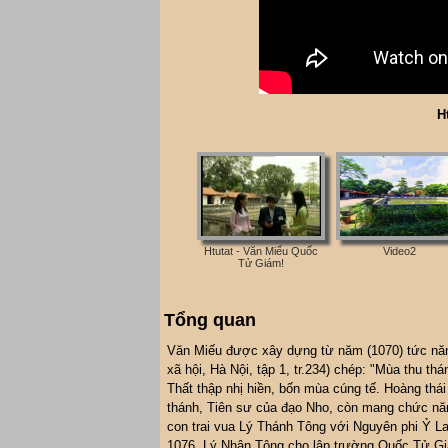
H
Htutat - Văn Miếu Quốc
Video2
Tử Giám!
Tổng quan
Văn Miếu được xây dựng từ năm (1070) tức năm
xã hội, Hà Nội, tập 1, tr.234) chép: "Mùa thu 
Thất thập nhị hiền, bốn mùa cúng tế. Hoàng thá
thánh, Tiên sư của đạo Nho, còn mang chức năn
con trai vua Lý Thánh Tông với Nguyên phi Ỷ La
1076, Lý Nhân Tông cho lập trường Quốc Tử Giá