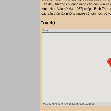
Ban đầu, trường chỉ dành riêng cho con vua và 
mục. Nxb. Văn sử địa. 1957) chép: "Bính Thìn,
các văn thần lấy những người có văn học, bổ v
Toạ độ
Done!
@21.0275784244706,105.83543241023999