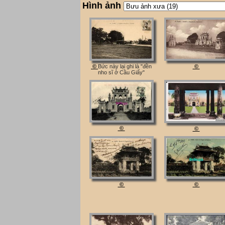
Hình ảnh
©
©
Bức này lại ghi là "đền
nho sĩ ở Cầu Giấy"
©
©
©
©