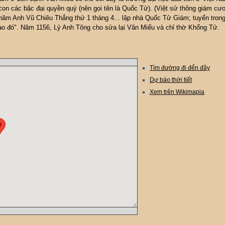
con các bậc đại quyền quý (nên gọi tên là Quốc Tử). (Việt sử thông giám cư
 năm Anh Vũ Chiêu Thắng thứ 1 tháng 4... lập nhà Quốc Tử Giám; tuyển tron
ào đó". Năm 1156, Lý Anh Tông cho sửa lại Văn Miếu và chỉ thờ Khổng Tử.
Tìm đường đi đến đây
Dự báo thời tiết
Xem trên Wikimapia