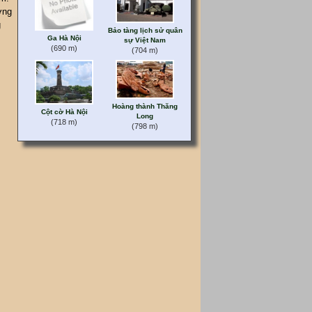
ơng
g
Bảo tàng lịch sử quân
Ga Hà Nội
sự Việt Nam
(690 m)
(704 m)
Hoàng thành Thăng
Cột cờ Hà Nội
Long
(718 m)
(798 m)