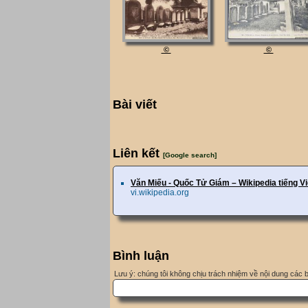
©
©
Bài viết
Liên kết
[Google search]
Văn Miếu - Quốc Tử Giám – Wikipedia tiếng Vi
vi.wikipedia.org
Bình luận
Lưu ý: chúng tôi không chịu trách nhiệm về nội dung các 