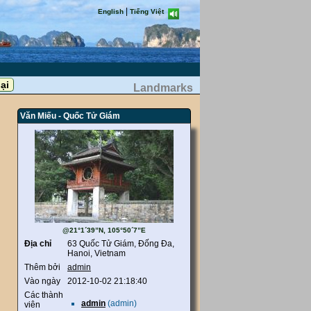
|
English
Tiếng Việt
Landmarks
Văn Miếu - Quốc Tử Giám
@21°1´39”N, 105°50´7”E
Địa chỉ
63 Quốc Tử Giám, Đống Đa,
Hanoi, Vietnam
Thêm bởi
admin
Vào ngày
2012-10-02 21:18:40
Các thành
admin
(admin)
viên