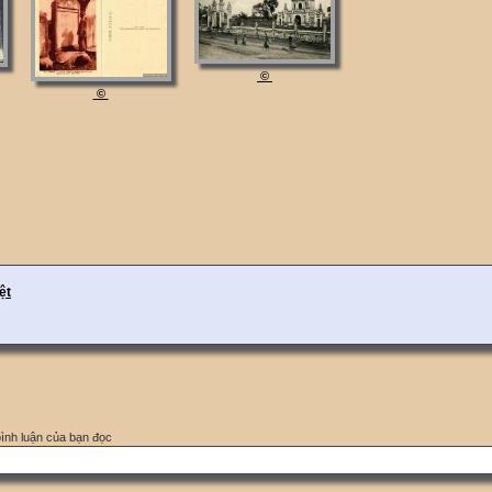
©
©
ệt
bình luận của bạn đọc