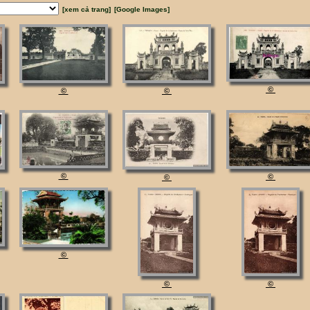
[xem cả trang]
[Google Images]
©
©
©
©
©
©
©
©
©