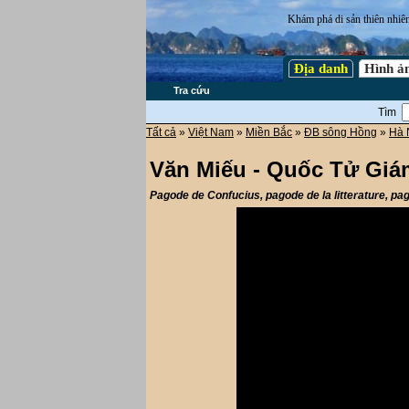
Khám phá di sản thiên nhiê
Địa danh
Hình ả
Tra cứu
Tìm
Tất cả
»
Việt Nam
»
Miền Bắc
»
ĐB sông Hồng
»
Hà 
Văn Miếu - Quốc Tử Gi
Pagode de Confucius, pagode de la litterature, p