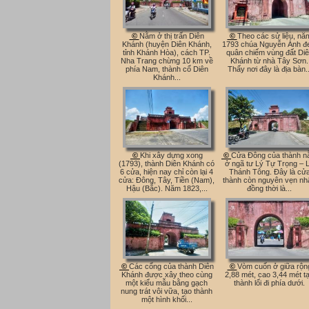
©
Nằm ở thị trấn Diên
©
Theo các sử liệu, nă
Khánh (huyện Diên Khánh,
1793 chúa Nguyễn Ánh đ
tỉnh Khánh Hòa), cách TP.
quân chiếm vùng đất Di
Nha Trang chừng 10 km về
Khánh từ nhà Tây Sơn.
phía Nam, thành cổ Diên
Thấy nơi đây là địa bàn..
Khánh...
©
Khi xây dựng xong
©
Cửa Đông của thành 
(1793), thành Diên Khánh có
ở ngã tư Lý Tự Trọng – 
6 cửa, hiện nay chỉ còn lại 4
Thánh Tông. Đây là cử
cửa: Đông, Tây, Tiền (Nam),
thành còn nguyên vẹn nhấ
Hậu (Bắc). Năm 1823,...
đồng thời là...
©
Các cổng của thành Diên
©
Vòm cuốn ở giữa rộn
Khánh được xây theo cùng
2,88 mét, cao 3,44 mét t
một kiểu mẫu bằng gạch
thành lối đi phía dưới.
nung trát vôi vữa, tạo thành
một hình khối...