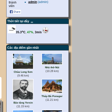
admin
(admin)
thành
viên
Thời tiết tại đây
...
Các địa điểm gần nhất
Nhà thờ Núi
(10.28 km)
Chùa Long Sơn
(9.46 km)
Tháp Bà Ponagar
(11.21 km)
Bảo tàng Yersin
(11.15 km)