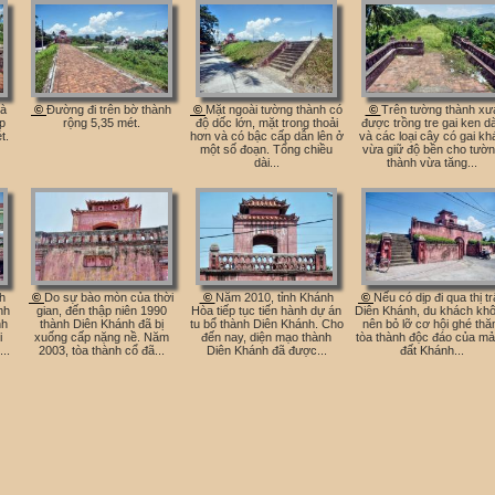
là
©
Đường đi trên bờ thành
©
Mặt ngoài tường thành có
©
Trên tường thành xư
p
rộng 5,35 mét.
độ dốc lớn, mặt trong thoải
được trồng tre gai ken d
t.
hơn và có bậc cấp dẫn lên ở
và các loại cây có gai kh
một số đoạn. Tổng chiều
vừa giữ độ bền cho tườ
dài...
thành vừa tăng...
nh
©
Do sự bào mòn của thời
©
Năm 2010, tỉnh Khánh
©
Nếu có dịp đi qua thị t
nh
gian, đến thập niên 1990
Hòa tiếp tục tiến hành dự án
Diên Khánh, du khách kh
nh
thành Diên Khánh đã bị
tu bổ thành Diên Khánh. Cho
nên bỏ lỡ cơ hội ghé th
i
xuống cấp nặng nề. Năm
đến nay, diện mạo thành
tòa thành độc đáo của m
..
2003, tòa thành cổ đã...
Diên Khánh đã được...
đất Khánh...