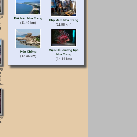
ục
Bãi biển Nha Trang
Chợ đêm Nha Trang
h
(11.49 km)
c
(11.98 km)
g
Viện Hải dương học
Hòn Chồng
Nha Trang
(12.44 km)
(14.14 km)
ng
g
u
ổ
...
ược
t.