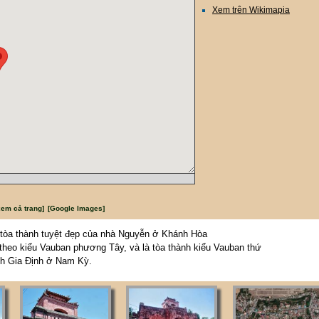
Xem trên Wikimapia
xem cả trang]
[Google Images]
tòa thành tuyệt đẹp của nhà Nguyễn ở Khánh Hòa
heo kiểu Vauban phương Tây, và là tòa thành kiểu Vauban thứ
nh Gia Định ở Nam Kỳ.