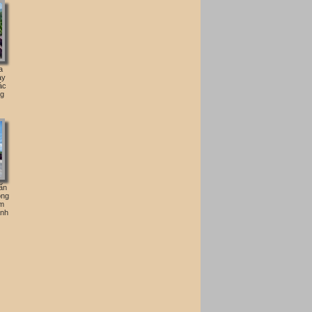
a
ày
ác
ng
rấn
ông
ăm
ảnh