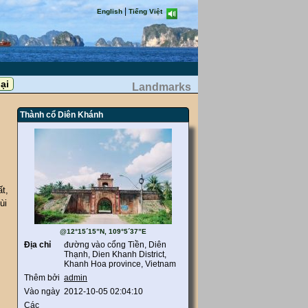
|
English
Tiếng Việt
Landmarks
Thành cổ Diên Khánh
t,
ùi
@12°15´15”N, 109°5´37”E
Địa chỉ
đường vào cổng Tiền, Diên
Thạnh, Dien Khanh District,
Khanh Hoa province, Vietnam
Thêm bởi
admin
Vào ngày
2012-10-05 02:04:10
Các