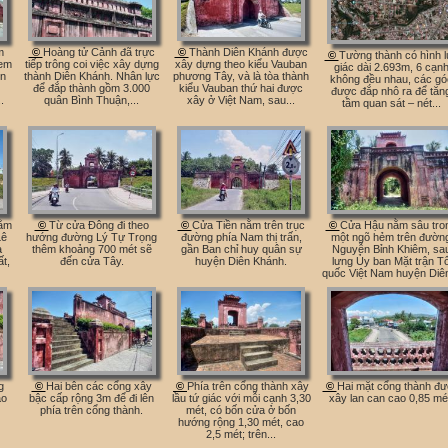
m
©
Hoàng tử Cảnh đã trực
©
Thành Diên Khánh được
©
Tường thành có hình l
em
tiếp trông coi việc xây dựng
xây dựng theo kiểu Vauban
giác dài 2.693m, 6 cạn
ên
thành Diên Khánh. Nhân lực
phương Tây, và là tòa thành
không đều nhau, các gó
để đắp thành gồm 3.000
kiểu Vauban thứ hai được
được đắp nhô ra để tăn
.
quân Bình Thuận,...
xây ở Việt Nam, sau...
tầm quan sát – nét...
nằm
©
Từ cửa Đông đi theo
©
Cửa Tiền nằm trên trục
©
Cửa Hậu nằm sâu tro
Lê
hướng đường Lý Tự Trọng
đường phía Nam thị trấn,
một ngõ hẻm trên đườn
a
thêm khoảng 700 mét sẽ
gần Ban chỉ huy quân sự
Nguyễn Bỉnh Khiêm, sa
t,
đến cửa Tây.
huyện Diên Khánh.
lưng Ủy ban Mặt trận T
quốc Việt Nam huyện Diên
g
©
Hai bên các cổng xây
©
Phía trên cổng thành xây
©
Hai mặt cổng thành đ
ạo
bậc cấp rộng 3m để đi lên
lầu tứ giác với mỗi cạnh 3,30
xây lan can cao 0,85 mé
phía trên cổng thành.
mét, có bốn cửa ở bốn
hướng rộng 1,30 mét, cao
2,5 mét; trên...