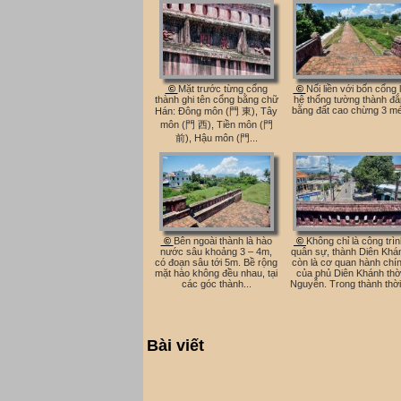
©
Mặt trước từng cổng
©
Nối liền với bốn cổng 
thành ghi tên cổng bằng chữ
hệ thống tường thành đắ
bằng đất cao chừng 3 mé
Hán: Đông môn (門 東), Tây
môn (門 西), Tiền môn (門
前), Hậu môn (門...
©
Bên ngoài thành là hào
©
Không chỉ là công trì
nước sâu khoảng 3 – 4m,
quân sự, thành Diên Khá
có đoạn sâu tới 5m. Bề rộng
còn là cơ quan hành chí
mặt hào không đều nhau, tại
của phủ Diên Khánh thờ
các góc thành...
Nguyễn. Trong thành thời.
Bài viết