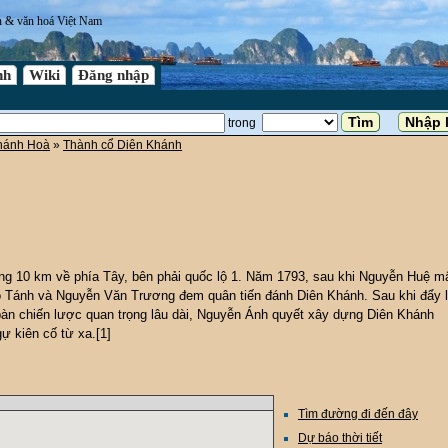
n & văn hoá Việt Nam
nh
Wiki
Đăng nhập
trong
hánh Hoà
»
Thành cổ Diên Khánh
g 10 km về phía Tây, bên phải quốc lộ 1. Năm 1793, sau khi Nguyễn Huệ mấ
Tánh và Nguyễn Văn Trương đem quân tiến đánh Diên Khánh. Sau khi đẩy l
bàn chiến lược quan trọng lâu dài, Nguyễn Ánh quyết xây dựng Diên Khánh
ự kiên cố từ xa.[1]
Tìm đường đi đến đây
Dự báo thời tiết