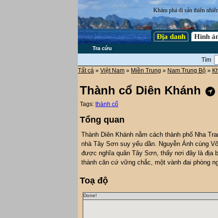
Khám phá di sản thiên nhiê
Địa danh
Hình ả
Tra cứu
Tìm
Tất cả
»
Việt Nam
»
Miền Trung
»
Nam Trung Bộ
»
K
Thành cổ Diên Khánh
Tags:
thành cổ
Tổng quan
Thành Diên Khánh nằm cách thành phố Nha Tran
nhà Tây Sơn suy yếu dần. Nguyễn Ánh cùng Võ 
được nghĩa quân Tây Sơn, thấy nơi đây là địa 
thành căn cứ vững chắc, một vành đai phòng ng
Toạ độ
Done!