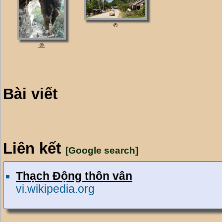
©
©
Bài viết
Liên kết
[Google search]
Thạch Động thôn vân
vi.wikipedia.org