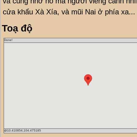
và cũng nhờ nó mà người viếng cảnh nhì
cửa khẩu Xà Xía, và mũi Nai ở phía xa...
Toạ độ
Done!
@10.410854,104.475185