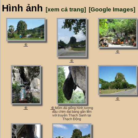
Hình ảnh
[xem cả trang]
[Google Images]
©
©
©
©
©
©
Mỏm đá giống hình tượng
đầu chim đại bàng gắn liền
với truyện Thạch Sanh tại
Thạch Động