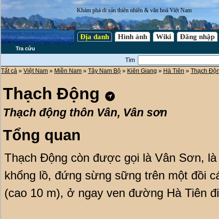
Khám phá di sản thiên nhiên & văn hoá Việt Nam
Địa danh
Hình ảnh
Wiki
Đăng nhập
Tra cứu
Tìm
Tất cả
»
Việt Nam
»
Miền Nam
»
Tây Nam Bộ
»
Kiên Giang
»
Hà Tiên
»
Thạch Độ
Thạch Động
Thạch động thôn Vân, Vân sơn
Tổng quan
Thạch Động còn được gọi là Vân Sơn, là 
khổng lồ, đứng sừng sững trên một đồi 
(cao 10 m), ở ngay ven đường Hà Tiên đ