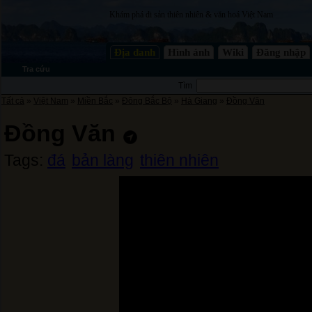
Khám phá di sản thiên nhiên & văn hoá Việt Nam
Địa danh
Hình ảnh
Wiki
Đăng nhập
Tra cứu
Tìm
Tất cả
»
Việt Nam
»
Miền Bắc
»
Đông Bắc Bộ
»
Hà Giang
»
Đồng Văn
Đồng Văn
Tags:
đá
bản làng
thiên nhiên