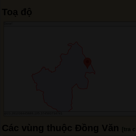
Toạ độ
Done!
@23.281039445889,105.374593734741
Các vùng thuộc Đồng Văn
[tra 