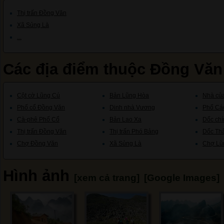
Thị trấn Đồng Văn
Xã Sủng Là
...
Các địa điểm thuộc Đồng Vă
Cột cờ Lũng Cú
Bản Lũng Hòa
Nhà củ
Phố cổ Đồng Văn
Dinh nhà Vương
Phố Cá
Cà-phê Phố Cổ
Bản Lao Xa
Dốc chí
Thị trấn Đồng Văn
Thị trấn Phó Bảng
Dốc Th
Chợ Đồng Văn
Xã Sủng Là
Chợ Lũ
Hình ảnh
[xem cả trang]
[Google Images]