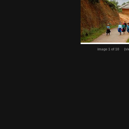
image 1 of 10
(v