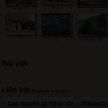
đá
©
bản làng
©
©
©
©
thiên nhiên
©
Bài viết
Liên kết
[Google search]
Cao nguyên đá Đồng Văn – Wikipedia t