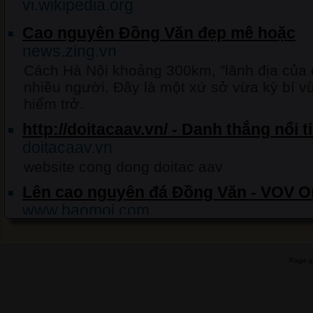
vi.wikipedia.org
Cao nguyên Đồng Văn đẹp mê hoặc
news.zing.vn
Cách Hà Nội khoảng 300km, ”lãnh địa của đ
nhiều người. Đây là một xứ sở vừa kỳ bí v
hiểm trở.
http://doitacaav.vn/ - Danh thắng nổi 
doitacaav.vn
website cong dong doitac aav
Lên cao nguyên đá Đồng Văn - VOV O
www.baomoi.com
(VOV) - Cao nguyên đá Đồng Văn - huyện 
Hà Giang và cũng là điểm cực Bắc của Tổ 
được khoanh vùng bảo vệ và đang được đ
Page g
sản thiên nhiên thế giới. - Lên cao nguyên
BAOMOI.COM