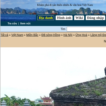
Khám phá di sản thiên nhiên & văn hoá Việt Nam
Địa danh
Hình ảnh
Wiki
Đăng nhập
Tra cứu
|
Xem nút
Tìm
Tất cả
»
Việt Nam
»
Miền Bắc
»
ĐB sông Hồng
»
Hà Nội
»
Ứng Hoà
»
Lăng mộ Đo
N