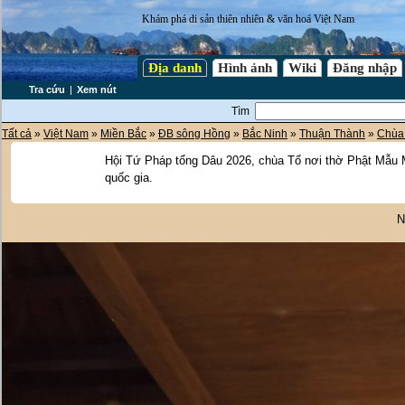
Khám phá di sản thiên nhiên & văn hoá Việt Nam
Địa danh
Hình ảnh
Wiki
Đăng nhập
Tra cứu
|
Xem nút
Tìm
Tất cả
»
Việt Nam
»
Miền Bắc
»
ĐB sông Hồng
»
Bắc Ninh
»
Thuận Thành
»
Chùa
Hội Tứ Pháp tổng Dâu 2026, chùa Tổ nơi thờ Phật Mẫu
quốc gia.
N