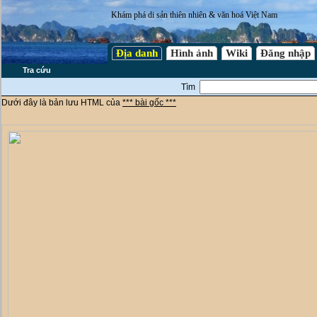
Khám phá di sản thiên nhiên & văn hoá Việt Nam
Địa danh
Hình ảnh
Wiki
Đăng nhập
Tra cứu
Tìm
Dưới đây là bản lưu HTML của
*** bài gốc ***