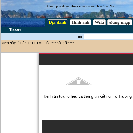
Khám phá di sản thiên nhiên & văn hoá Việt Nam
Địa danh
Hình ảnh
Wiki
Đăng nhập
Tra cứu
Tìm
Dưới đây là bản lưu HTML của
*** bài gốc ***