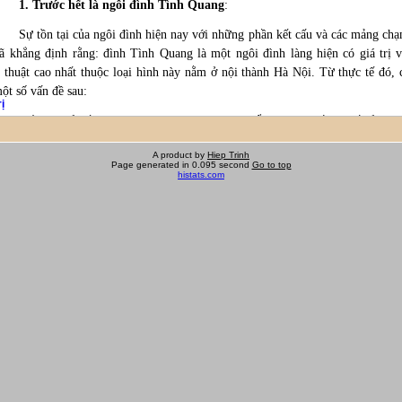
A product by
Hiep Trinh
Page generated in 0.095 second
Go to top