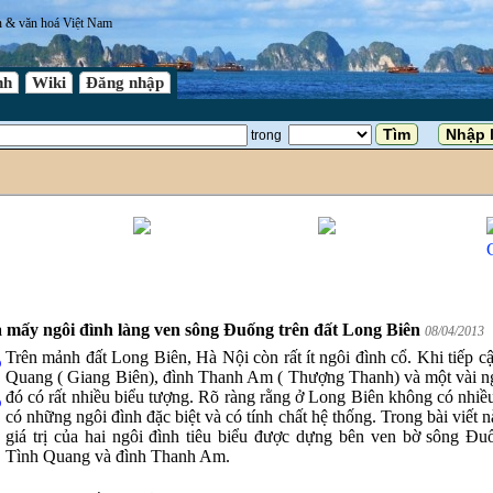
n & văn hoá Việt Nam
nh
Wiki
Đăng nhập
trong