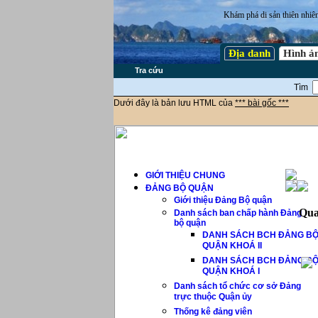
Khám phá di sản thiên nhiê
Địa danh
Hình ả
Tra cứu
Tìm
Dưới đây là bản lưu HTML của
*** bài gốc ***