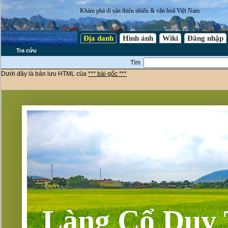
Khám phá di sản thiên nhiên & văn hoá Việt Nam
Địa danh
Hình ảnh
Wiki
Đăng nhập
Tra cứu
Tìm
Dưới đây là bản lưu HTML của
*** bài gốc ***