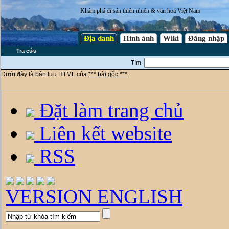
Khám phá di sản thiên nhiên & văn hoá Việt Nam
Địa danh
Hình ảnh
Wiki
Đăng nhập
Tra cứu
Tìm
Dưới đây là bản lưu HTML của
*** bài gốc ***