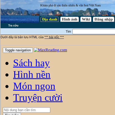
Khám phá di sản thiên nhiên & văn hoá Việt Nam
Địa danh
Hình ảnh
Wiki
Đăng nhập
Tra cứu
Tìm
Dưới đây là bản lưu HTML của
*** bài gốc ***