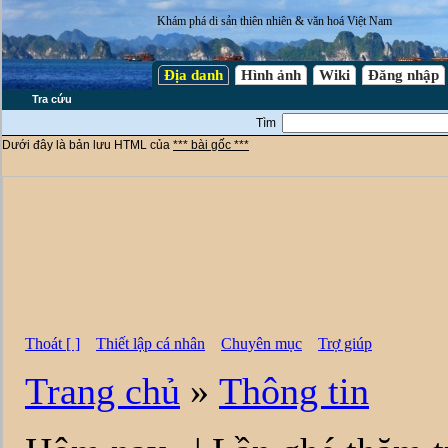
Khám phá di sản thiên nhiên & văn hoá Việt Nam
Địa danh
Hình ảnh
Wiki
Đăng nhập
Tra cứu
Tìm
Dưới đây là bản lưu HTML của
*** bài gốc ***