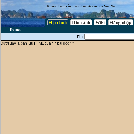
Khám phá di sản thiên nhiên & văn hoá Việt Nam
Địa danh
Hình ảnh
Wiki
Đăng nhập
Tra cứu
Tìm
Dưới đây là bản lưu HTML của
*** bài gốc ***