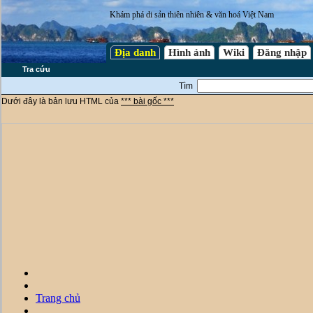
Khám phá di sản thiên nhiên & văn hoá Việt Nam
Địa danh
Hình ảnh
Wiki
Đăng nhập
Tra cứu
Tìm
Dưới đây là bản lưu HTML của
*** bài gốc ***