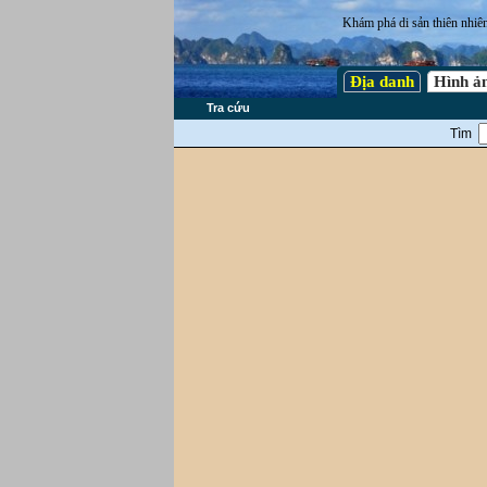
Khám phá di sản thiên nhiê
Địa danh
Hình ả
Tra cứu
Tìm