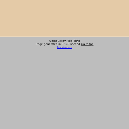
A product by
Hiep Trinh
Page generated in 0.139 second
Go to top