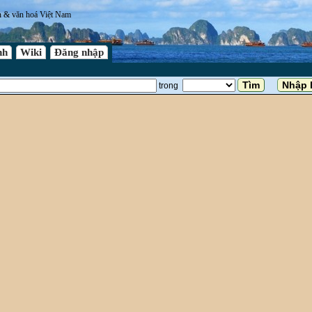
n & văn hoá Việt Nam
nh
Wiki
Đăng nhập
trong