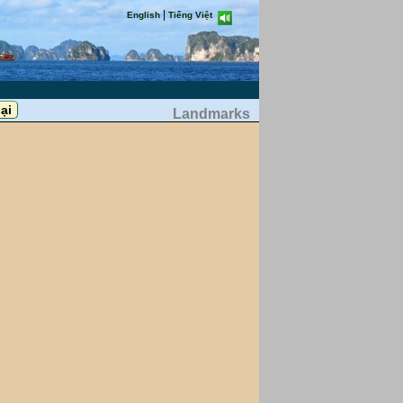
|
English
Tiếng Việt
Landmarks