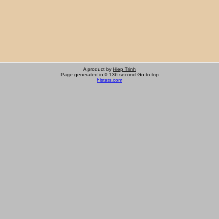
A product by
Hiep Trinh
Page generated in 0.136 second
Go to top