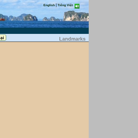
|
English
Tiếng Việt
Landmarks