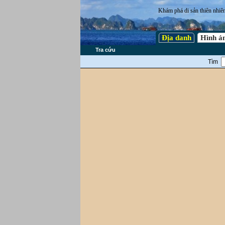
Khám phá di sản thiên nhiê
Địa danh
Hình ả
Tra cứu
Tìm