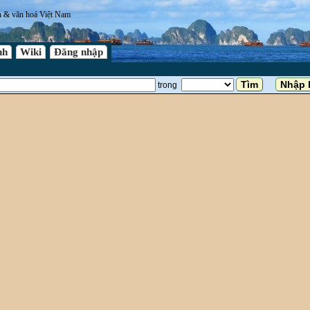
n & văn hoá Việt Nam
nh
Wiki
Đăng nhập
trong