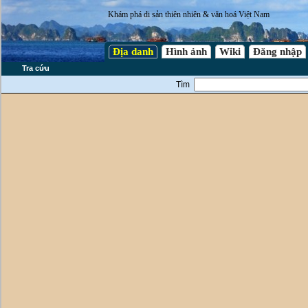
Khám phá di sản thiên nhiên & văn hoá Việt Nam
Địa danh
Hình ảnh
Wiki
Đăng nhập
Tra cứu
Tìm