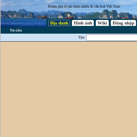
Khám phá di sản thiên nhiên & văn hoá Việt Nam
Địa danh
Hình ảnh
Wiki
Đăng nhập
Tra cứu
Tìm