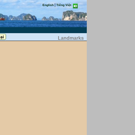
|
English
Tiếng Việt
Landmarks