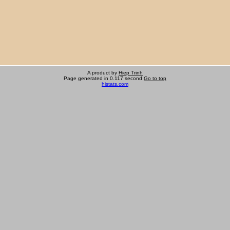
A product by
Hiep Trinh
Page generated in 0.117 second
Go to top