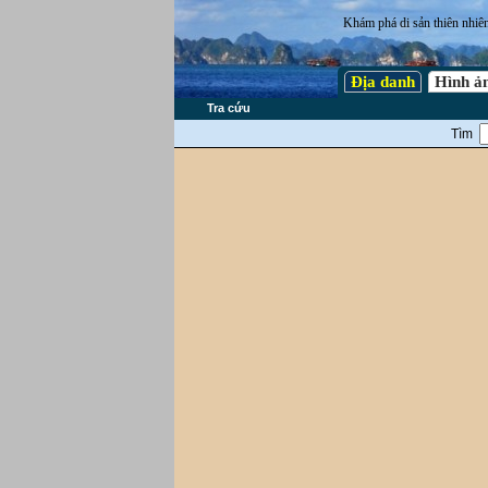
Khám phá di sản thiên nhiê
Địa danh
Hình ả
Tra cứu
Tìm