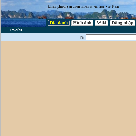
Khám phá di sản thiên nhiên & văn hoá Việt Nam
Địa danh
Hình ảnh
Wiki
Đăng nhập
Tra cứu
Tìm