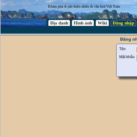
Khám phá di sản thiên nhiên & văn hoá Việt Nam
Địa danh
Hình ảnh
Wiki
Đăng nhập
Đăng nh
Tên
Mật khẩu