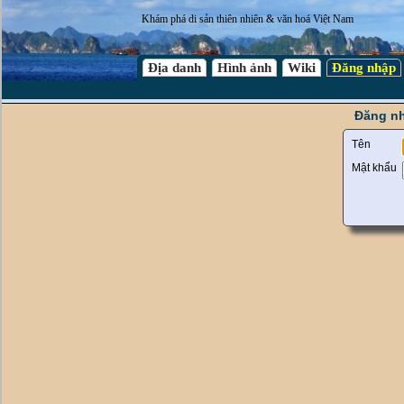
Khám phá di sản thiên nhiên & văn hoá Việt Nam
Địa danh
Hình ảnh
Wiki
Đăng nhập
Đăng nh
Tên
Mật khẩu