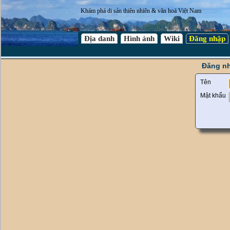
Khám phá di sản thiên nhiên & văn hoá Việt Nam
Địa danh
Hình ảnh
Wiki
Đăng nhập
Đăng nh
Tên
Mật khẩu