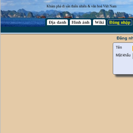
Khám phá di sản thiên nhiên & văn hoá Việt Nam
Địa danh
Hình ảnh
Wiki
Đăng nhập
Đăng nh
Tên
Mật khẩu