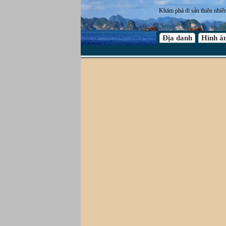
Khám phá di sản thiên nhiê
Địa danh
Hình ả