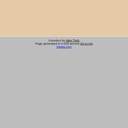
A product by
Hiep Trinh
Page generated in 0.029 second
Go to top