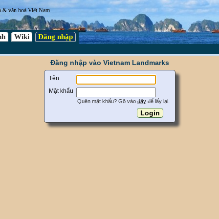
n & văn hoá Việt Nam
nh
Wiki
Đăng nhập
Đăng nhập vào Vietnam Landmarks
Tên
Mật khẩu
Quên mật khẩu? Gõ vào
đây
để lấy lại.