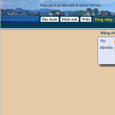
Khám phá di sản thiên nhiên & văn hoá Việt Nam
Địa danh
Hình ảnh
Wiki
Đăng nhập
Đăng nh
Tên
Mật khẩu