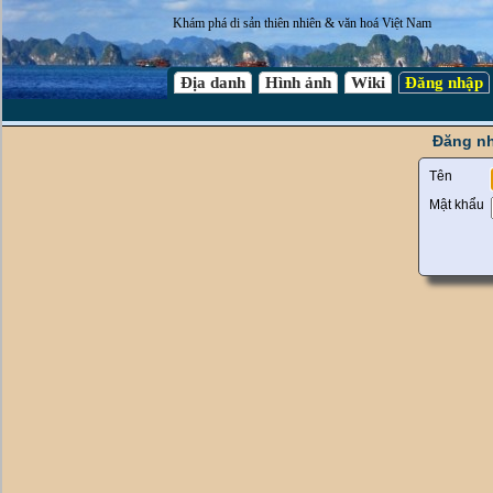
Khám phá di sản thiên nhiên & văn hoá Việt Nam
Địa danh
Hình ảnh
Wiki
Đăng nhập
Đăng nh
Tên
Mật khẩu