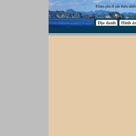
Khám phá di sản thiên nhiê
Địa danh
Hình ả