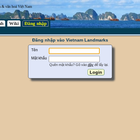
n & văn hoá Việt Nam
nh
Wiki
Đăng nhập
Đăng nhập vào Vietnam Landmarks
Tên
Mật khẩu
Quên mật khẩu? Gõ vào
đây
để lấy lại.