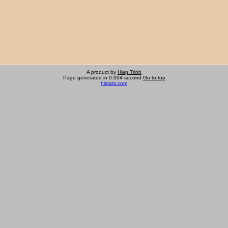
A product by
Hiep Trinh
Page generated in 0.004 second
Go to top