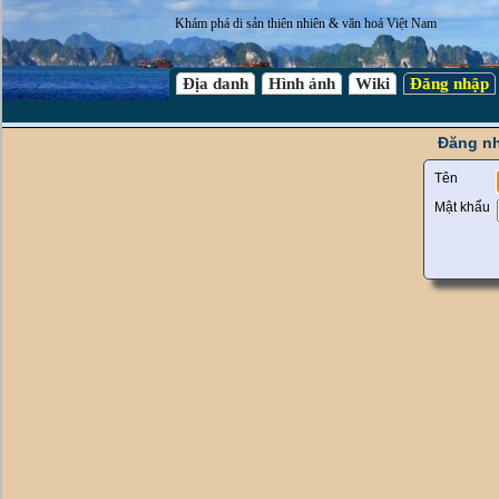
Khám phá di sản thiên nhiên & văn hoá Việt Nam
Địa danh
Hình ảnh
Wiki
Đăng nhập
Đăng nh
Tên
Mật khẩu