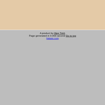
A product by
Hiep Trinh
Page generated in 0.004 second
Go to top