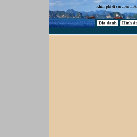
Khám phá di sản thiên nhiê
Địa danh
Hình ả