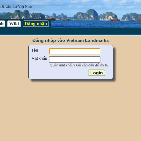
n & văn hoá Việt Nam
nh
Wiki
Đăng nhập
Đăng nhập vào Vietnam Landmarks
Tên
Mật khẩu
Quên mật khẩu? Gõ vào
đây
để lấy lại.