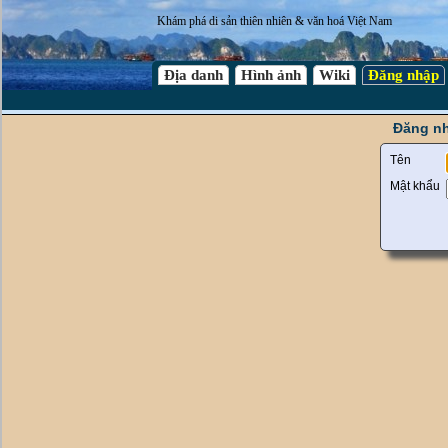
Khám phá di sản thiên nhiên & văn hoá Việt Nam
Địa danh
Hình ảnh
Wiki
Đăng nhập
Đăng nh
Tên
Mật khẩu