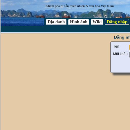
Khám phá di sản thiên nhiên & văn hoá Việt Nam
Địa danh
Hình ảnh
Wiki
Đăng nhập
Đăng nh
Tên
Mật khẩu