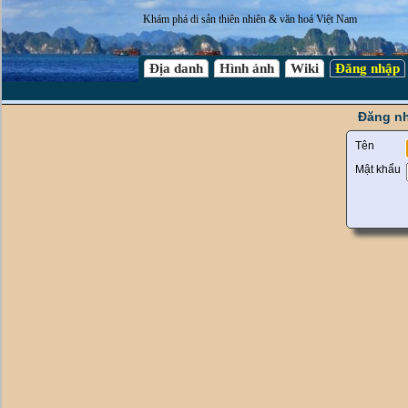
Khám phá di sản thiên nhiên & văn hoá Việt Nam
Địa danh
Hình ảnh
Wiki
Đăng nhập
Đăng nh
Tên
Mật khẩu