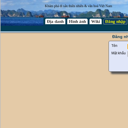
Khám phá di sản thiên nhiên & văn hoá Việt Nam
Địa danh
Hình ảnh
Wiki
Đăng nhập
Đăng nh
Tên
Mật khẩu