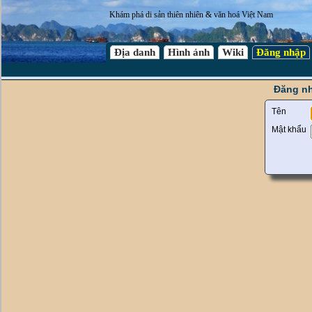
Khám phá di sản thiên nhiên & văn hoá Việt Nam
Địa danh
Hình ảnh
Wiki
Đăng nhập
Đăng nh
Tên
Mật khẩu