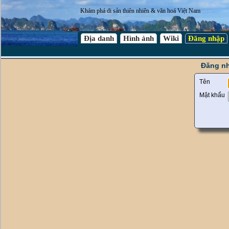
Khám phá di sản thiên nhiên & văn hoá Việt Nam
Địa danh
Hình ảnh
Wiki
Đăng nhập
Đăng nh
Tên
Mật khẩu