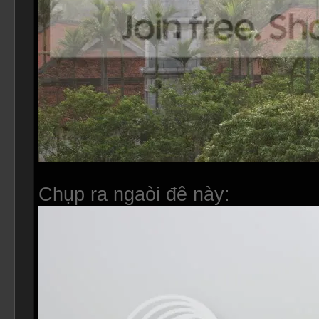
Chụp ra ngaòi đê này: