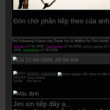
Đón chờ phần tiếp theo của anh 
The Following 8 Users Say Thank You to MaMut For This Useful 
1stLady
(17-06-2009),
Tuanrocker
(17-06-2009),
jimmy nguyen
(17-
2009),
wonghong
(17-06-2009)
17-06-2009, 09:56 AM
jimmy nguyen
Senior Member
Rao bán xe
Jim xin tiếp đây ạ...