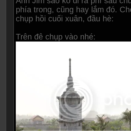
Anh Jim sao ko đi ra phí sau ch
phía trong, cũng hay lắm đó. Ch
chụp hồi cuối xuân, đầu hè:
Trên đê chụp vào nhé: