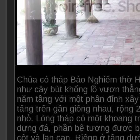
Chùa có tháp Bảo Nghiêm thờ H
như cây bút khổng lồ vươn thẳng
năm tầng với một phần đỉnh xây
tầng trên gần giống nhau, rộng
nhỏ. Lòng tháp có một khoang t
dựng đá, phần bệ tượng được b
cột và lan can. Riêng ở tầng dư