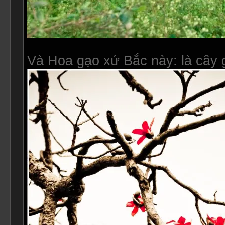
Và Hoa gạo xứ Bắc này: là cây 