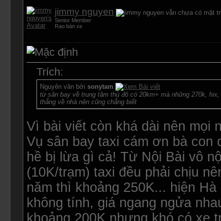
jimmy nguyen
Senior Member
Rao bán xe
Trích:
Nguyên văn bởi
sonytam
từ sân bay về trung tâm thủ đô có 20km+ mà những 270k, hix, ch
thẳng về nhà nên cũng chẳng biết
Vì bài viết còn khá dài nên mọi
Vụ sân bay taxi cám ơn bà con 
hề bị lừa gì cả! Từ Nội Bài vô n
(10K/trạm) taxi đều phải chịu n
năm thì khoảng 250K... hiện Hà 
không tính, giá ngang ngửa nhau.
khoảng 200K nhưng khó có xe t