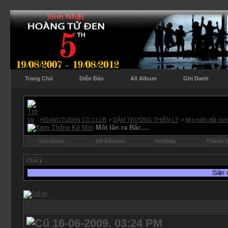
Trang Chủ
Diễn Đàn
All Album
Ghi Danh
HOANGTUDEN CD CLUB
>
DẶM TRƯỜNG THIÊN LÝ
>
Mọi miền đất nư
Môt lần ra Bắc....
Ghi Danh
All Albums
Hỏi/Ðáp
Thành V
Chú ý
Sân chơi HTĐ luôn mong đợi những
16-06-2009, 03:24 PM