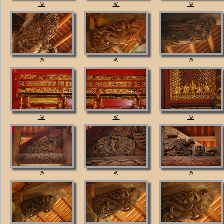
©
©
©
©
©
©
©
©
©
©
©
©