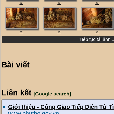
©
©
©
©
©
©
Bài viết
Liên kết
[Google search]
Giới thiệu - Cổng Giao Tiếp Điện Tử 
www.phutho.gov.vn