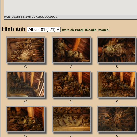
@21.2825555,105.27728309999998
Hình ảnh
[xem cả trang]
[Google Images]
©
©
©
©
©
©
©
©
©