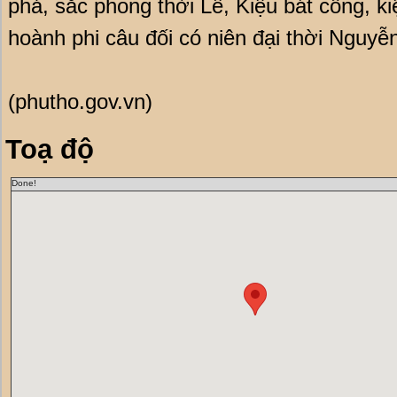
phả, sắc phong thời Lê, Kiệu bát cống, ki
hoành phi câu đối có niên đại thời Nguyễ
(phutho.gov.vn)
Toạ độ
Done!