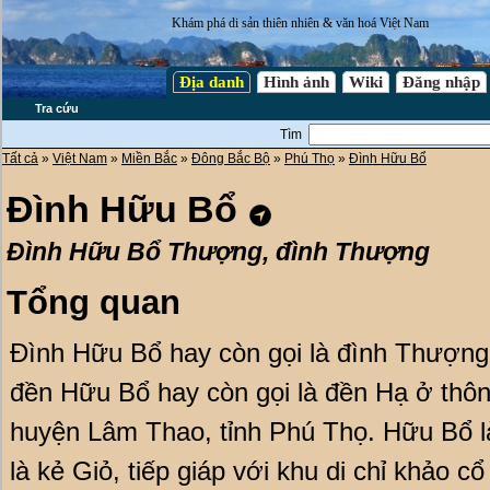
Khám phá di sản thiên nhiên & văn hoá Việt Nam
Địa danh
Hình ảnh
Wiki
Đăng nhập
Tra cứu
Tìm
Tất cả
»
Việt Nam
»
Miền Bắc
»
Đông Bắc Bộ
»
Phú Thọ
»
Đình Hữu Bổ
Đình Hữu Bổ
Đình Hữu Bổ Thượng, đình Thượng
Tổng quan
Đình Hữu Bổ hay còn gọi là đình Thượn
đền Hữu Bổ hay còn gọi là đền Hạ ở thôn
huyện Lâm Thao, tỉnh Phú Thọ. Hữu Bổ là
là kẻ Giỏ, tiếp giáp với khu di chỉ khảo 