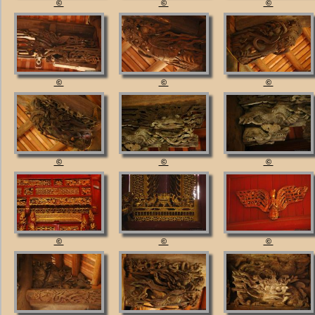
©
©
©
©
©
©
©
©
©
©
©
©