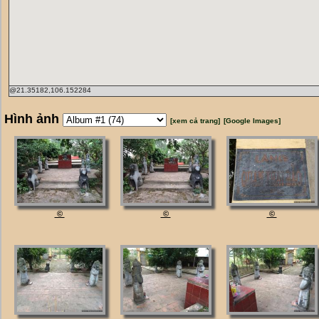
@21.35182,106.152284
Hình ảnh
[xem cả trang]
[Google Images]
©
©
©