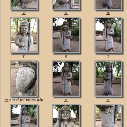
©
©
©
©
©
©
©
Hình hổ phù trên vai giáp
©
©