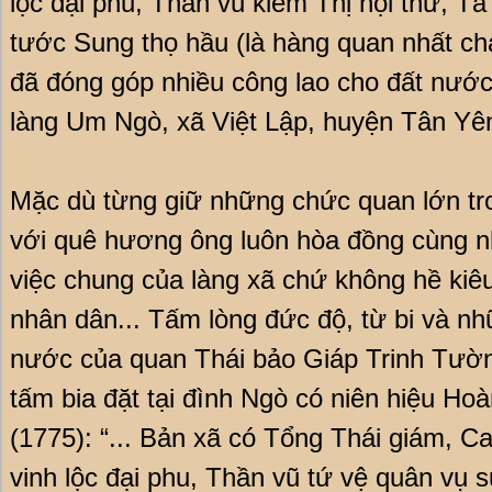
lộc đại phu, Thần vũ kiêm Thị nội thư, Tả 
tước Sung thọ hầu (là hàng quan nhất ch
đã đóng góp nhiều công lao cho đất nước
làng Um Ngò, xã Việt Lập, huyện Tân Yên
Mặc dù từng giữ những chức quan lớn tro
với quê hương ông luôn hòa đồng cùng nh
việc chung của làng xã chứ không hề kiêu
nhân dân... Tấm lòng đức độ, từ bi và nh
nước của quan Thái bảo Giáp Trinh Tường
tấm bia đặt tại đình Ngò có niên hiệu Ho
(1775): “... Bản xã có Tổng Thái giám, Ca
vinh lộc đại phu, Thần vũ tứ vệ quân vụ