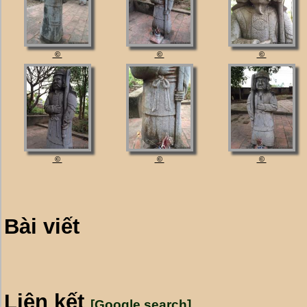
©
©
©
©
©
©
Bài viết
Liên kết
[Google search]