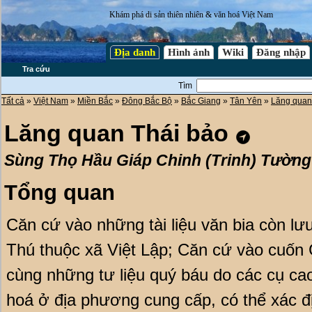
Khám phá di sản thiên nhiên & văn hoá Việt Nam
Địa danh
Hình ảnh
Wiki
Đăng nhập
Tra cứu
Tìm
Tất cả
»
Việt Nam
»
Miền Bắc
»
Đông Bắc Bộ
»
Bắc Giang
»
Tân Yên
»
Lăng quan
Lăng quan Thái bảo
Sùng Thọ Hầu Giáp Chinh (Trinh) Tường
Tổng quan
Căn cứ vào những tài liệu văn bia còn l
Thú thuộc xã Việt Lập; Căn cứ vào cuốn 
cùng những tư liệu quý báu do các cụ cao
hoá ở địa phương cung cấp, có thể xác 