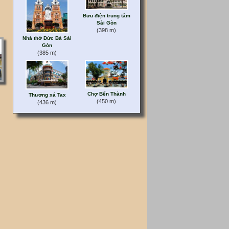
Bưu điện trung tâm
Sài Gòn
(398 m)
Nhà thờ Đức Bà Sài
Gòn
(385 m)
Chợ Bến Thành
Thương xá Tax
(450 m)
(436 m)