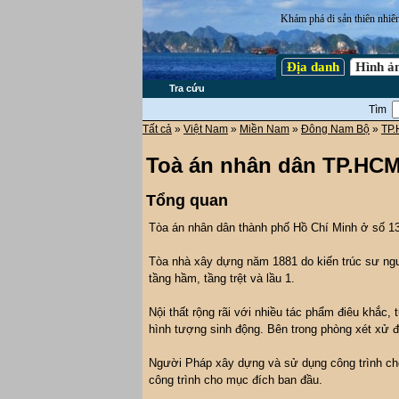
Khám phá di sản thiên nhiê
Địa danh
Hình ả
Tra cứu
Tìm
Tất cả
»
Việt Nam
»
Miền Nam
»
Đông Nam Bộ
»
TP.
Toà án nhân dân TP.HC
Tổng quan
Tòa án nhân dân thành phố Hồ Chí Minh ở số 
Tòa nhà xây dựng năm 1881 do kiến trúc sư ngư
tầng hầm, tầng trệt và lầu 1.
Nội thất rộng rãi với nhiều tác phẩm điêu khắc,
hình tượng sinh động. Bên trong phòng xét xử đ
Người Pháp xây dựng và sử dụng công trình ch
công trình cho mục đích ban đầu.