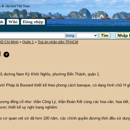
n & văn hoá Việt Nam
nh
Wiki
Đăng nhập
trong
Hồ Chí Minh
»
Quận 1
»
Toà án nhân dân TP.HCM
M
131 đường Nam Kỳ Khởi Nghĩa, phường Bến Thành, quận 1.
ời Pháp là Bourard thiết kế theo phong cách baroque, có dạng hình chữ H 
 tượng đồng cổ như: thần Công Lý, thần Đoàn Kết cùng các hoa văn, họa tiết,
ược thiết kế uy nghi trang nghiêm.
o cơ quan xét xử đã hơn 100 năm, các chính quyền đương thời đều sử dụn