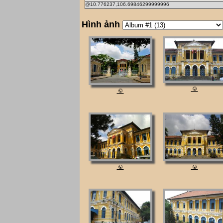
@10.776237,106.69846299999996
Hình ảnh
©
©
©
©