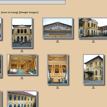
[xem cả trang]
[Google Images]
©
©
©
©
©
©