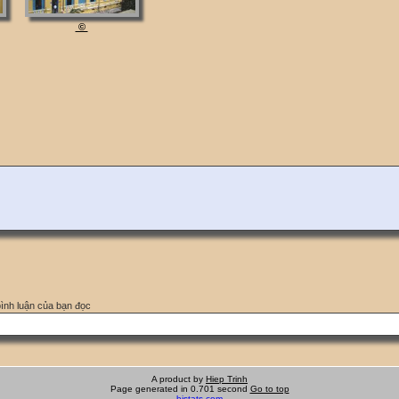
©
bình luận của bạn đọc
A product by
Hiep Trinh
Page generated in 0.701 second
Go to top