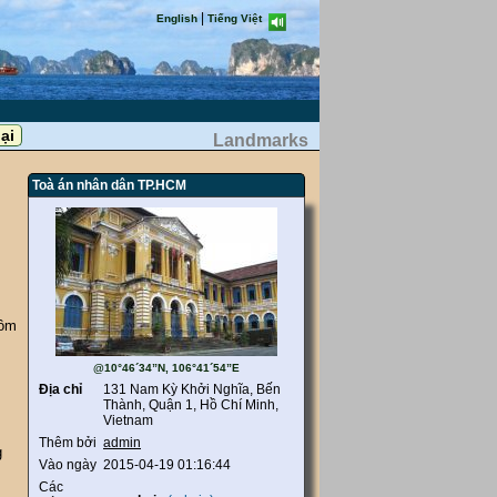
|
English
Tiếng Việt
Landmarks
Toà án nhân dân TP.HCM
gồm
@10°46´34”N, 106°41´54”E
Địa chỉ
131 Nam Kỳ Khởi Nghĩa, Bến
Thành, Quận 1, Hồ Chí Minh,
Vietnam
Thêm bởi
admin
g
Vào ngày
2015-04-19 01:16:44
Các