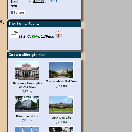
admin
(admin)
thành
viên
 Bộ
Thời tiết tại đây
...
Các địa điểm gần nhất
Toà thị chính Sài Gòn
Bảo tàng Thành phố
(281 m)
Hồ Chí Minh
(137 m)
Khách sạn Rex
Dinh Độc Lập
(311 m)
(357 m)