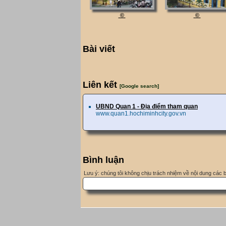
©
©
Bài viết
Liên kết
[Google search]
UBND Quan 1 - Địa điểm tham quan
www.quan1.hochiminhcity.gov.vn
Bình luận
Lưu ý: chúng tôi không chịu trách nhiệm về nội dung các 