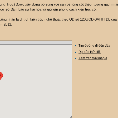
ung Trực) được xây dựng bổ sung với sàn bê tông cốt thép, tường gạch mái
 cơ sở đảm bảo sự hài hòa và giữ gìn phong cách kiến trúc cổ.
ông nhận là di tích kiến trúc nghệ thuật theo QĐ số 1208/QĐ-BVHTTDL của
ăm 2012.
Tìm đường đi đến đây
Dự báo thời tiết
Xem trên Wikimapia