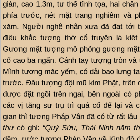
gián, cao 1,3m, tư thế tĩnh tọa, hai ch
phía trước, nét mặt trang nghiêm và p
xăm. Người nghệ nhân xưa đã đạt tới t
điêu khắc tượng thờ cổ truyền là kiết 
Gương mặt tượng mô phỏng gương mặt 
cổ cao ba ngấn. Cánh tay tượng tròn và t
Mình tượng mặc yếm, có dải bao lưng tạc
trước. Đầu tượng đội mũ kim Phật, trên 
được đặt ngồi trên ngai, bên ngoài có p
các vị tăng sư trụ trì quá cố để lại và
gian thì tượng Pháp Vân đã có từ rất lâu
thư
có ghi:
“Quý Sửu, Thái Ninh năm th
dầm, rước tượng Pháp Vân về Kinh đô đ