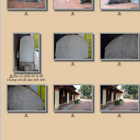
©
©
©
©
©
©
Bia cổ nhất thì bị để
chung với đồ đạc linh tinh
©
©
©