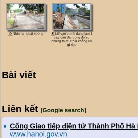
©
Nhìn ra ngoài đường
©
Lối vào chính đang làm 1
cây cầu đá, trông đồ sộ
nhưng thực sự là không có
gì đẹp
Bài viết
Liên kết
[Google search]
Cổng Giao tiếp điện tử Thành Phố Hà
www.hanoi.gov.vn