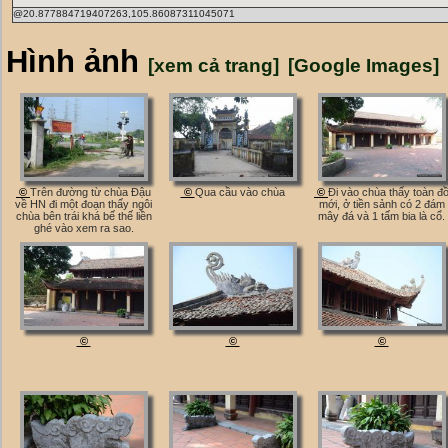
@20.877884719407263,105.86087311045071
Hình ảnh
[xem cả trang]
[Google Images]
©
Trên đường từ chùa Đậu
©
Qua cầu vào chùa
©
Đi vào chùa thấy toàn đ
về HN đi một đoạn thấy ngôi
mới, ở tiền sảnh có 2 đám
chùa bên trái khá bế thế liền
mây đá và 1 tấm bia là cổ.
ghé vào xem ra sao.
©
©
©