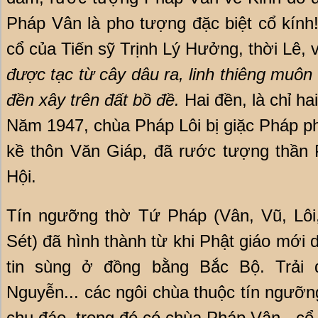
Pháp Vân là pho tượng đặc biệt cổ kính!
cổ của Tiến sỹ Trịnh Lý Hưởng, thời Lê, v
được tạc từ cây dâu ra, linh thiêng muôn 
đền xây trên đất bồ đề.
Hai đền, là chỉ h
Năm 1947, chùa Pháp Lôi bị giặc Pháp ph
kề thôn Văn Giáp, đã rước tượng thần 
Hội.
Tín ngưỡng thờ Tứ Pháp (Vân, Vũ, Lôi
Sét) đã hình thành từ khi Phật giáo mới
tin sùng ở đồng bằng Bắc Bộ. Trải q
Nguyễn... các ngôi chùa thuộc tín ngưỡ
chu đáo, trong đó có chùa Pháp Vân - cổ 