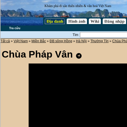
Khám phá di sản thiên nhiên & văn hoá Việt Nam
Địa danh
Hình ảnh
Wiki
Đăng nhập
Tra cứu
Tìm
Tất cả
»
Việt Nam
»
Miền Bắc
»
ĐB sông Hồng
»
Hà Nội
»
Thường Tín
»
Chùa Ph
Chùa Pháp Vân