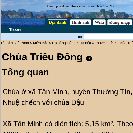
Khám phá di sản thiên nhiên & văn hoá Việt Nam
Địa danh
Hình ảnh
Wiki
Đăng nhập
Tra cứu
Tìm
Tất cả
»
Việt Nam
»
Miền Bắc
»
ĐB sông Hồng
»
Hà Nội
»
Thường Tín
»
Chùa Tri
Chùa Triều Đông
Tổng quan
Chùa ở xã Tân Minh, huyện Thường Tín, 
Nhuệ chếch với chùa Đậu.
Xã Tân Minh có diện tích: 5,15 km². The