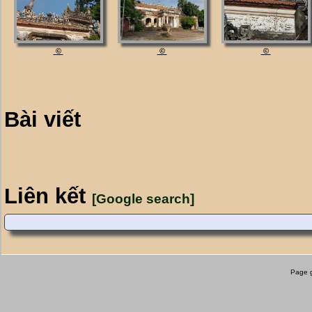
©
©
©
Bài viết
Liên kết
[Google search]
Page g