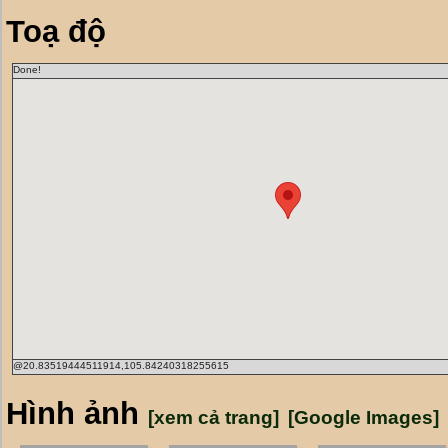
Toạ độ
Done!
@20.83519444511914,105.84240318255615
Hình ảnh
[xem cả trang]
[Google Images]