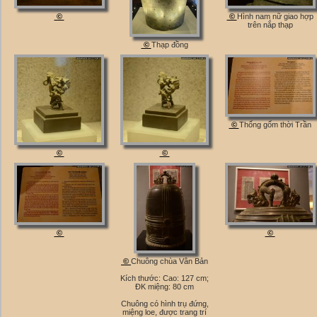
©
©
Hình nam nữ giao hợp
trên nắp thạp
©
Thạp đồng
©
Thống gốm thời Trần
©
©
©
©
©
Chuông chùa Vân Bản
Kích thước: Cao: 127 cm;
ĐK miệng: 80 cm
Chuông có hình trụ đứng,
miệng loe, được trang trí