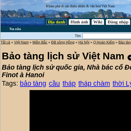
Khám phá di sản thiên nhiên & văn hoá Việt Nam
Địa danh
Hình ảnh
Wiki
Đăng nhập
Tra cứu
Tìm
Tất cả
»
Việt Nam
»
Miền Bắc
»
ĐB sông Hồng
»
Hà Nội
»
Q.Hoàn Kiếm
»
Bảo tàn
Bảo tàng lịch sử Việt Nam
Bảo tàng lịch sử quốc gia, Nhà bác cổ
Finot à Hanoi
Tags:
bảo tàng
cầu
tháp
tháp chàm
thời Ly