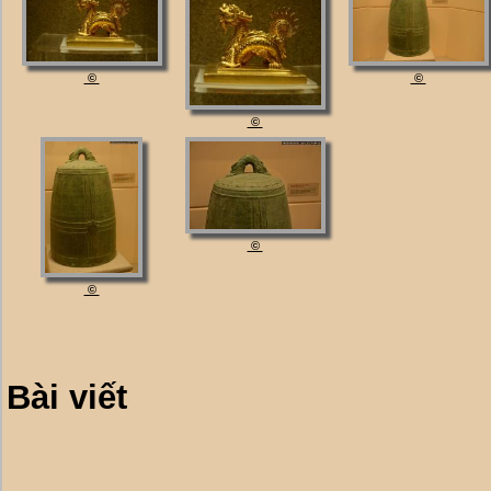
©
©
©
©
©
Bài viết