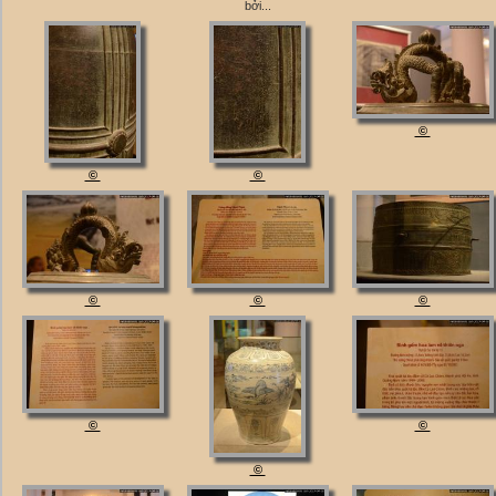
bởi...
©
©
©
©
©
©
©
©
©