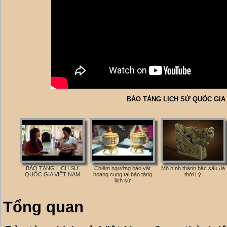
BẢO TÀNG LỊCH SỬ QUỐC GIA
BẢO TÀNG LỊCH SỬ
Chiêm ngưỡng bảo vật
Mô hình thành bậc sấu đá
QUỐC GIA VIỆT NAM
hoàng cung tại bảo tàng
thời Lý
lịch sử
Tổng quan