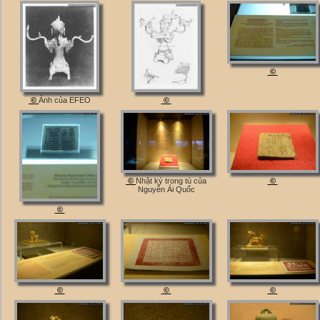
©
©
Ảnh của EFEO
©
©
Nhật ký trong tù của
©
Nguyễn Ái Quốc
©
©
©
©