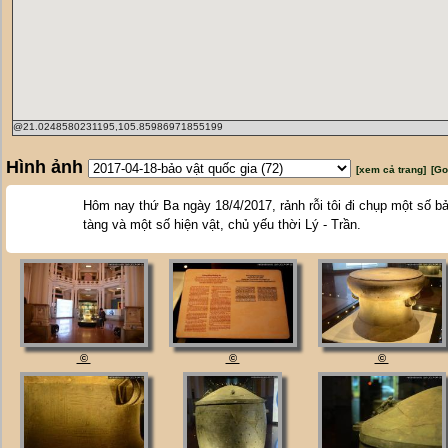
@21.0248580231195,105.85986971855199
Hình ảnh
[xem cả trang]
[Go
Hôm nay thứ Ba ngày 18/4/2017, rảnh rỗi tôi đi chụp một số bảo
tàng và một số hiện vật, chủ yếu thời Lý - Trần.
©
©
©