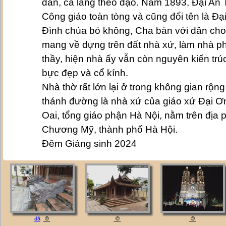
dần, cả làng theo đạo. Năm 1893, Đại An 
Công giáo toàn tòng và cũng đổi tên là Đ
Đình chùa bỏ không, Cha bàn với dân ch
mang về dựng trên đất nhà xứ, làm nhà p
thầy, hiện nhà ấy vẫn còn nguyên kiến trú
bực đẹp và cổ kính.
Nhà thờ rất lớn lại ở trong không gian rộng
thánh đường là nhà xứ của giáo xứ Đại Ơn
Oai, tổng giáo phận Hà Nội, nằm trên địa
Chương Mỹ, thành phố Hà Hội.
Đêm Giáng sinh 2024
đá
©
©
©