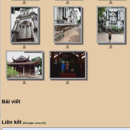
©
©
©
©
©
©
©
©
Bài viết
Liên kết
[Google search]