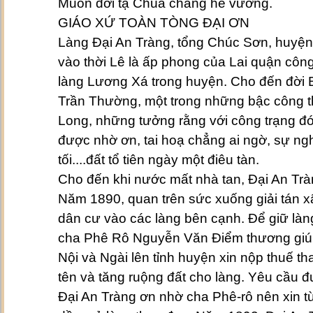
Muôn đời tạ Chúa chẳng hề vương.
GIÁO XỨ TOÀN TÒNG ĐẠI ƠN
Làng Đại An Tràng, tổng Chúc Sơn, huyệ
vào thời Lê là ấp phong của Lai quận cô
làng Lương Xá trong huyện. Cho đến đời 
Trần Thường, một trong những bậc công t
Long, những tưởng rằng với công trạng đ
được nhờ ơn, tai hoạ chẳng ai ngờ, sự ngh
tối....đất tổ tiên ngày một điêu tàn.
Cho đến khi nước mất nhà tan, Đại An Trà
Năm 1890, quan trên sức xuống giải tán x
dân cư vào các làng bên cạnh. Để giữ làn
cha Phê Rô Nguyễn Văn Điểm thương giúp
Nội và Ngài lên tỉnh huyện xin nộp thuế t
tên và tăng ruộng đất cho làng. Yêu cầu 
Đại An Tràng ơn nhờ cha Phê-rô nên xin t