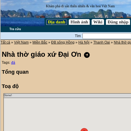
Khám phá di sản thiên nhiên & văn hoá Việt Nam
Địa danh
Hình ảnh
Wiki
Đăng nhập
Tra cứu
Tìm
Tất cả
»
Việt Nam
»
Miền Bắc
»
ĐB sông Hồng
»
Hà Nội
»
Thanh Oai
»
Nhà thờ g
Nhà thờ giáo xứ Đại Ơn
Tags:
đá
Tổng quan
Toạ độ
Done!