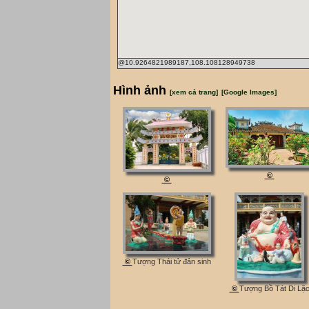
@10.9264821989187,108.108128949738
Hình ảnh
[xem cả trang]
[Google Images]
©
©
©
Tượng Thái tử đản sinh
©
Tượng Bồ Tát Di Lặ