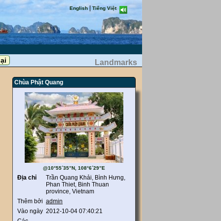
|
English
Tiếng Việt
Landmarks
Chùa Phật Quang
@10°55´35”N, 108°6´29”E
Địa chỉ
Trần Quang Khải, Bình Hưng,
Phan Thiet, Binh Thuan
province, Vietnam
Thêm bởi
admin
Vào ngày
2012-10-04 07:40:21