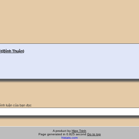
t(Bình Thuận)
bình luận của bạn đọc
A product by
Hiep Trinh
Page generated in 0.825 second
Go to top