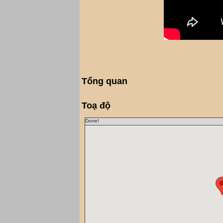
Tổng quan
Toạ độ
Done!