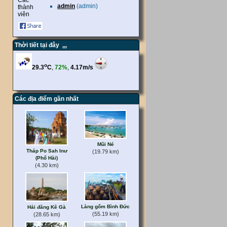
Các
admin
(admin)
thành
viên
Thời tiết tại đây
...
Các địa điểm gần nhất
Mũi Né
Tháp Po Sah Inư
(19.79 km)
(Phố Hài)
(4.30 km)
Làng gốm Bình Đức
Hải đăng Kê Gà
(55.19 km)
(28.65 km)