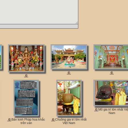
©
©
©
©
Mõ gia trì lớn nhất Việ
Nam
c
©
Bản kinh Pháp hoa khắc
©
Chuông gia trì lớn nhất
trên ván
Việt Nam