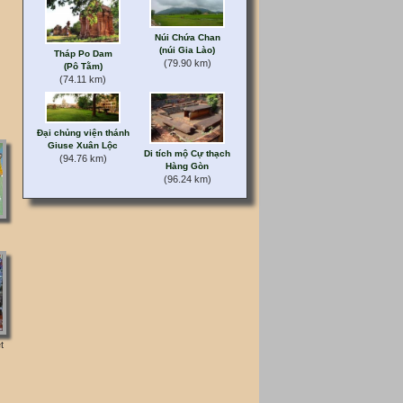
Núi Chứa Chan
(núi Gia Lào)
Tháp Po Dam
(79.90 km)
(Pô Tằm)
(74.11 km)
Đại chủng viện thánh
Giuse Xuân Lộc
Di tích mộ Cự thạch
(94.76 km)
Hàng Gòn
(96.24 km)
t