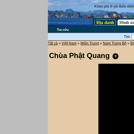
Khám phá di sản thiên nhiê
Địa danh
Hình ả
Tra cứu
Tìm
Tất cả
»
Việt Nam
»
Miền Trung
»
Nam Trung Bộ
»
B
Chùa Phật Quang