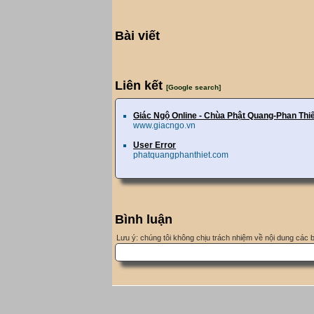
Bài viết
Liên kết
[Google search]
Giác Ngộ Online - Chùa Phật Quang-Phan Thiế
www.giacngo.vn
User Error
phatquangphanthiet.com
Bình luận
Lưu ý: chúng tôi không chịu trách nhiệm về nội dung các 