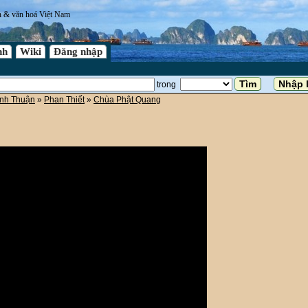
n & văn hoá Việt Nam
nh
Wiki
Đăng nhập
trong
ình Thuận
»
Phan Thiết
»
Chùa Phật Quang