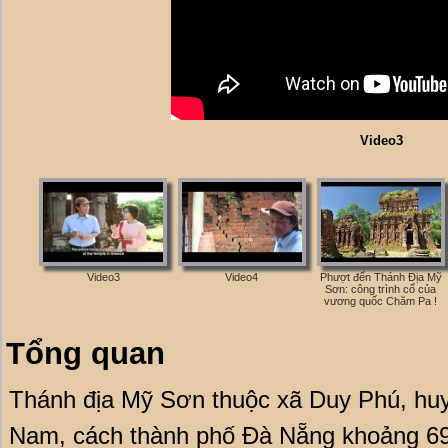
Video3
Video3
Video4
Phượt đến Thánh Địa Mỹ
Sơn: công trình cổ của
vương quốc Chăm Pa !
Tổng quan
Thánh địa Mỹ Sơn thuộc xã Duy Phú, hu
Nam, cách thành phố Đà Nẵng khoảng 69