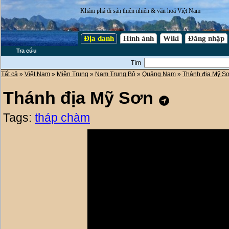
Khám phá di sản thiên nhiên & văn hoá Việt Nam
Địa danh
Hình ảnh
Wiki
Đăng nhập
Tra cứu
Tìm
Tất cả
»
Việt Nam
»
Miền Trung
»
Nam Trung Bộ
»
Quảng Nam
»
Thánh địa Mỹ S
Thánh địa Mỹ Sơn
Tags:
tháp chàm