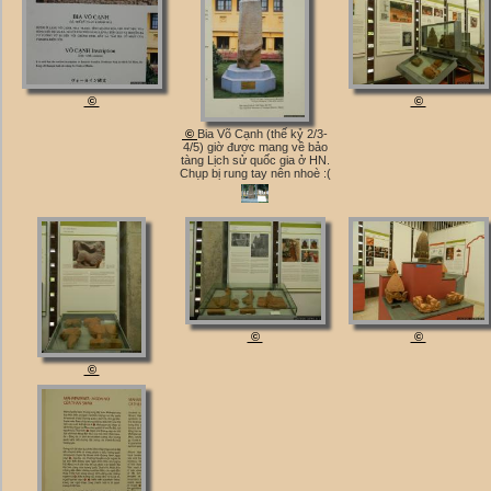
©
©
©
Bia Võ Cạnh (thế kỷ 2/3-
4/5) giờ được mang về bảo
tàng Lịch sử quốc gia ở HN.
Chụp bị rung tay nên nhoè :(
©
©
©