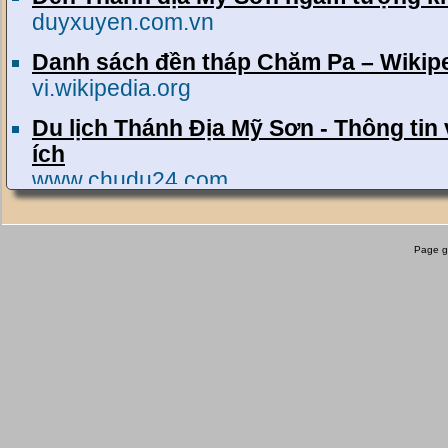
duyxuyen.com.vn
Danh sách đền tháp Chăm Pa – Wikiped
vi.wikipedia.org
Du lịch Thánh Địa Mỹ Sơn - Thông tin
ích
www.chudu24.com
http://niemtin.free.fr/myson.htm
niemtin.free.fr
Page g
Từ Địa đầu Lũng Cú đến đất Mũi Cà Mau
www.otofun.net
Đất nước,quê hương Việt Nam thật là tươi
qua góc nhìn của HAIAU. mời các bác xem
chút thông tin về những miền quê hương v
nước...:)...