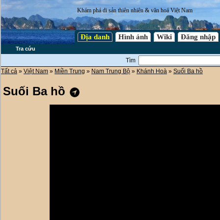
Khám phá di sản thiên nhiên & văn hoá Việt Nam
Địa danh
Hình ảnh
Wiki
Đăng nhập
Tra cứu
Tìm
Tất cả
»
Việt Nam
»
Miền Trung
»
Nam Trung Bộ
»
Khánh Hoà
»
Suối Ba hồ
Suối Ba hồ