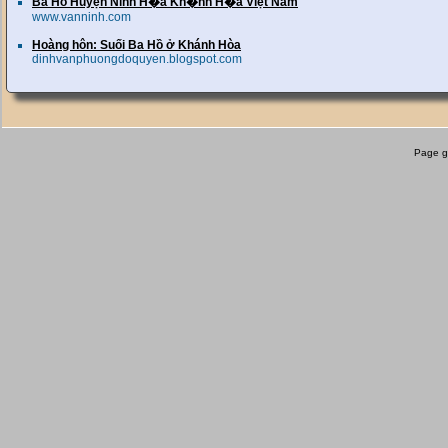
Ba Hồ Huyện Ninh H�a Kh�nh H�a Việt Nam
www.vanninh.com
Hoàng hôn: Suối Ba Hồ ở Khánh Hòa
dinhvanphuongdoquyen.blogspot.com
Page g