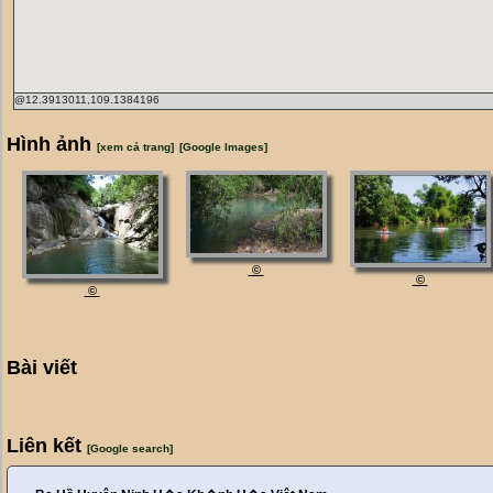
@12.3913011,109.1384196
Hình ảnh
[xem cả trang]
[Google Images]
©
©
©
Bài viết
Liên kết
[Google search]